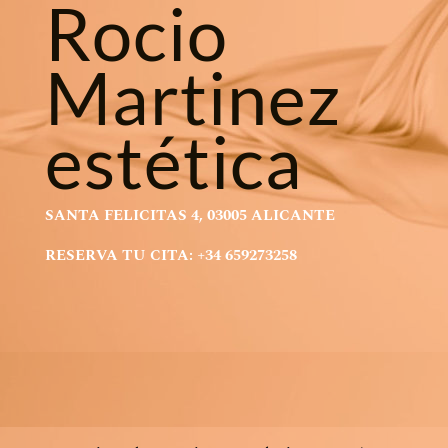
Rocio
Martinez
estética
SANTA FELICITAS 4, 03005 ALICANTE
RESERVA TU CITA: +34 659273258