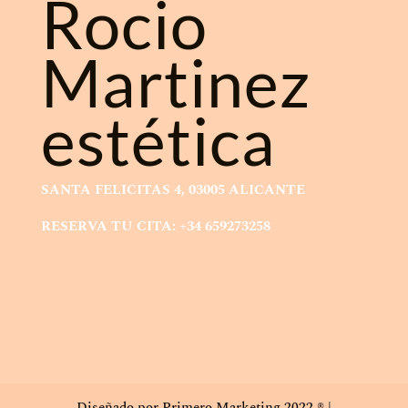
Rocio
Martinez
estética
SANTA FELICITAS 4, 03005 ALICANTE
RESERVA TU CITA: +34 659273258
Diseñado por Primero Marketing 2022 ® |