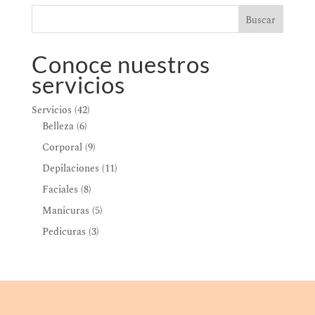
Buscar
Conoce nuestros
servicios
42
Servicios
42
6
productos
Belleza
6
productos
9
Corporal
9
productos
11
Depilaciones
11
productos
8
Faciales
8
productos
5
Manicuras
5
productos
3
Pedicuras
3
productos