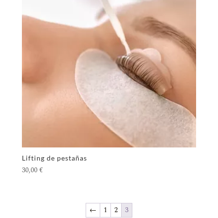
Lifting de pestañas
30,00
€
←
1
2
3