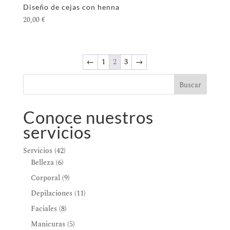
Diseño de cejas con henna
20,00
€
←
1
2
3
→
Buscar
Conoce nuestros
servicios
42
Servicios
42
6
productos
Belleza
6
productos
9
Corporal
9
productos
11
Depilaciones
11
productos
8
Faciales
8
productos
5
Manicuras
5