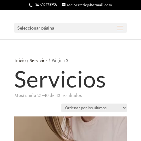
+34 659273258
rocioestetic@hotmail.com
Seleccionar página
Inicio
/
Servicios
/ Página 2
Servicios
Ordenado
Mostrando 21–40 de 42 resultados
por
los
últimos