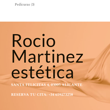
productos
3
Pedicuras
3
productos
Rocio
Martinez
estética
SANTA FELICITAS 4, 03005 ALICANTE
RESERVA TU CITA: +34 659273258