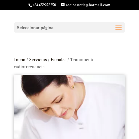
+34 659273258
rocioestetic@hotmail.com
Seleccionar página
Inicio
/
Servicios
/
Faciales
/ Tratamiento
radiofrecuencia