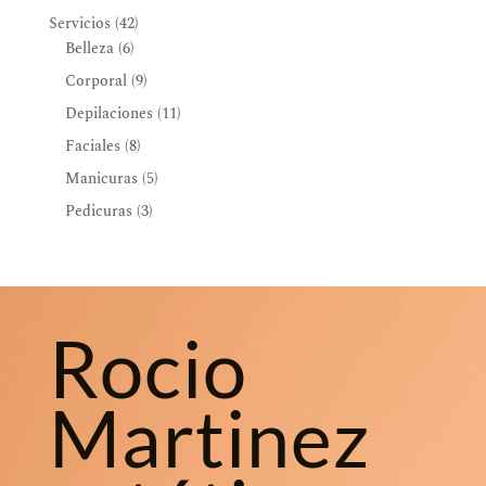
42
Servicios
42
6
productos
Belleza
6
productos
9
Corporal
9
productos
11
Depilaciones
11
productos
8
Faciales
8
productos
5
Manicuras
5
productos
3
Pedicuras
3
productos
Rocio
Martinez