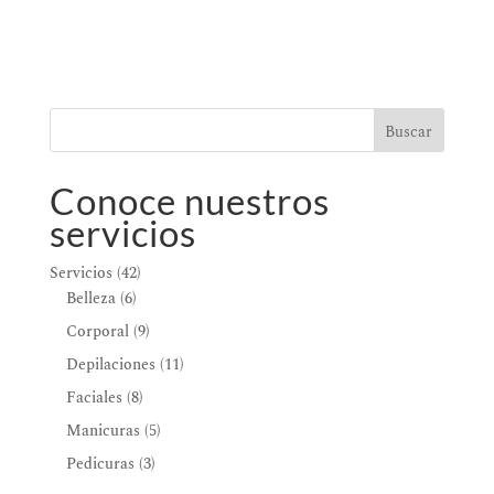
Buscar
Conoce nuestros
servicios
42
Servicios
42
6
productos
Belleza
6
productos
9
Corporal
9
productos
11
Depilaciones
11
productos
8
Faciales
8
productos
5
Manicuras
5
productos
3
Pedicuras
3
productos