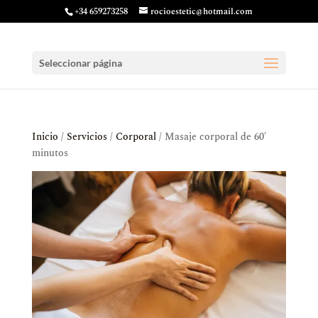
+34 659273258
rocioestetic@hotmail.com
Seleccionar página
Inicio
/
Servicios
/
Corporal
/ Masaje corporal de 60′
minutos