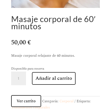
Masaje corporal de 60′
minutos
50,00
€
Masaje corporal relajante de 60 minutos.
Disponible para reserva
Masaje
Añadir al carrito
corporal
de
60'
minutos
Ver carrito
Categoría:
Corporal
Etiqueta:
cantidad
Tratamientos corporales