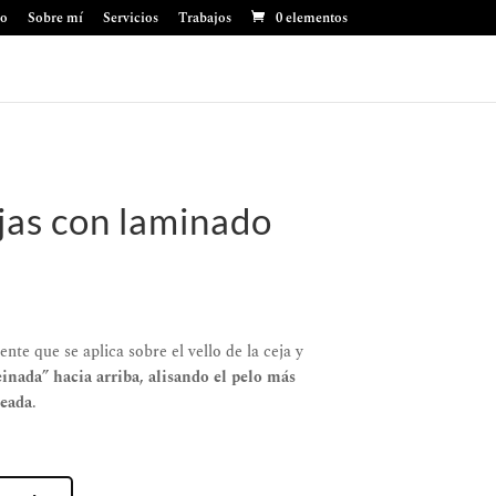
io
Sobre mí
Servicios
Trabajos
0 elementos
jas con laminado
te que se aplica sobre el vello de la ceja y
einada” hacia arriba, alisando el pelo más
seada
.