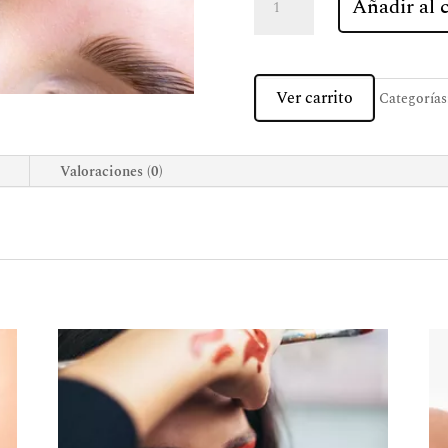
Añadir al c
de
cejas
con
laminado
Ver carrito
Categorías
cantidad
Valoraciones (0)