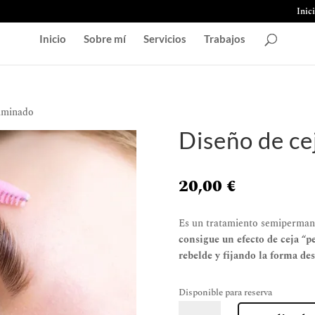
Inic
Inicio
Sobre mí
Servicios
Trabajos
laminado
Diseño de ce
20,00
€
Es un tratamiento semipermanen
consigue un efecto de ceja “p
rebelde y fijando la forma de
Disponible para reserva
Diseño