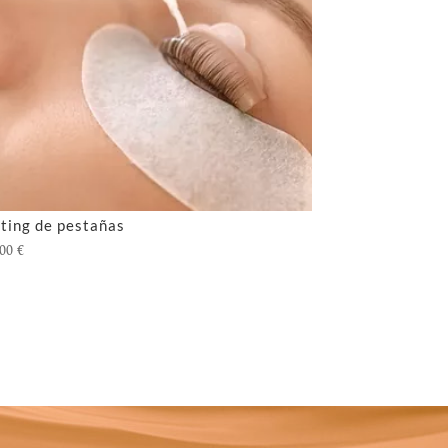
fting de pestañas
,00
€