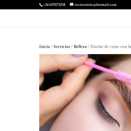
+34 659273258
rocioestetic@hotmail.com
Inicio
/
Servicios
/
Belleza
/ Diseño de cejas con 