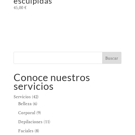
esculpidas
45,00
€
Buscar
Conoce nuestros
servicios
42
Servicios
42
6
productos
Belleza
6
productos
9
Corporal
9
productos
11
Depilaciones
11
productos
8
Faciales
8