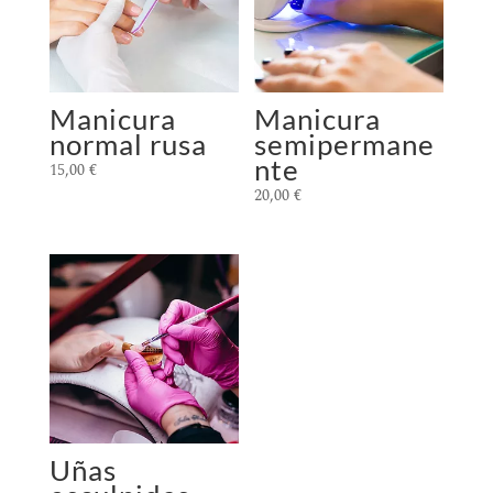
Manicura
Manicura
normal rusa
semipermane
nte
15,00
€
20,00
€
Uñas