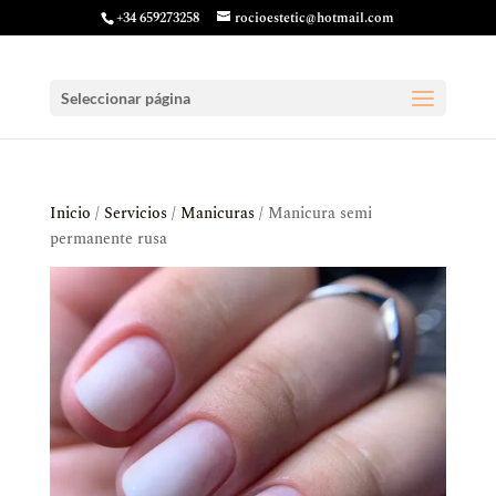
+34 659273258
rocioestetic@hotmail.com
Seleccionar página
Inicio
/
Servicios
/
Manicuras
/ Manicura semi
permanente rusa